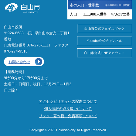
市の人口・世帯数
令和8年6月末日現在
人口：
111,988
人
世帯：
47,623
世帯
白山市役所
白山市公式フェイスブック
〒924-8688 石川県白山市倉光二丁目1
番地
Youtube公式チャンネル
代表電話番号 076-276-1111 ファクス
076-274-9518
白山市公式LINEアカウント
お問い合わせ
【業務時間】
9時00分から17時00分まで
土曜日・日曜日、祝日、12月29日～1月3
日は除く
アクセシビリティへの配慮について
個人情報の取り扱いについて
リンク・著作権・免責事項について
Copyright © 2022 Hakusan city. All Rights Reserved.