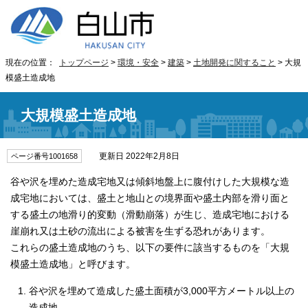
現在の位置：
トップページ
>
環境・安全
>
建築
>
土地開発に関すること
> 大規
模盛土造成地
大規模盛土造成地
更新日 2022年2月8日
ページ番号1001658
谷や沢を埋めた造成宅地又は傾斜地盤上に腹付けした大規模な造
成宅地においては、盛土と地山との境界面や盛土内部を滑り面と
する盛土の地滑り的変動（滑動崩落）が生じ、造成宅地における
崖崩れ又は土砂の流出による被害を生ずる恐れがあります。
これらの盛土造成地のうち、以下の要件に該当するものを「大規
模盛土造成地」と呼びます。
谷や沢を埋めて造成した盛土面積が3,000平方メートル以上の
造成地