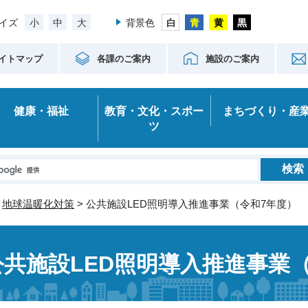
小
中
大
イズ
背景色
イトマップ
各課のご案内
施設のご案内
健康・福祉
教育・文化・スポー
まちづくり・産
ツ
>
地球温暖化対策
> 公共施設LED照明導入推進事業（令和7年度）
公共施設LED照明導入推進事業