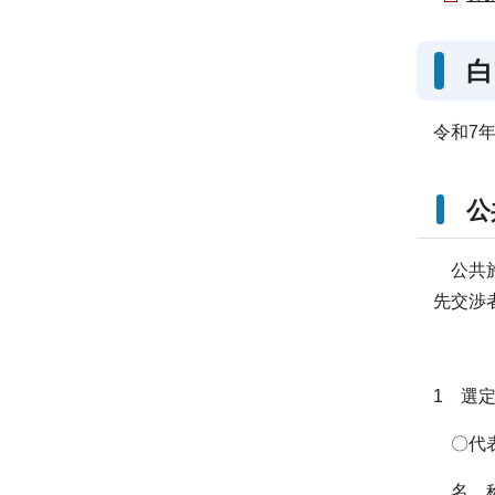
白
令和7
公
公共施
先交渉
1 選
〇代
名 称