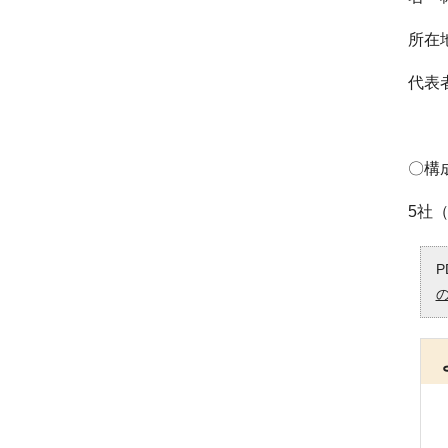
所在地
代表者
〇構
5社（
P