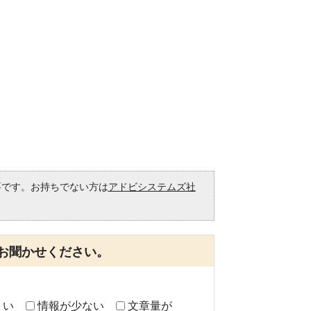
）
必要です。お持ちでない方は
アドビシステムズ社
。
お聞かせください。
くい
情報が少ない
文章量が