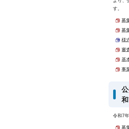
より、
す。
募集
募集
様式
審査
基本
事業
公
和
令和7
募