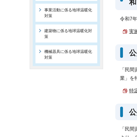
和
事業活動に係る地球温暖化
対策
令和7
建築物に係る地球温暖化対
実
策
公
機械器具に係る地球温暖化
対策
「民間
業」を
特定
公
「民間