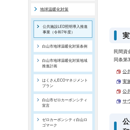
地球温暖化対策
公共施設LED照明導入推進
事業（令和7年度）
実
白山市地球温暖化対策条例
民間資
同条第
白山市地球温暖化対策地域
推進計画
公共
はくさんECOマネジメント
実施
プラン
公共
白山市ゼロカーボンシティ
サウ
宣言
ゼロカーボンシティ白山ロ
公
ゴマーク