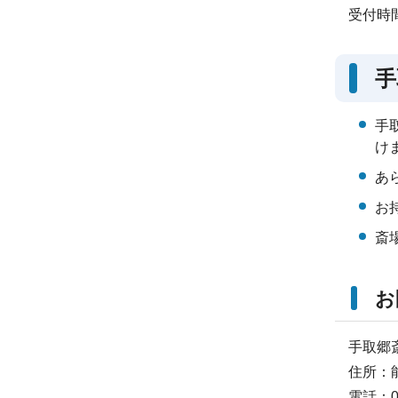
受付時
手
手
け
あ
お
斎
お
手取郷
住所：能
電話：07