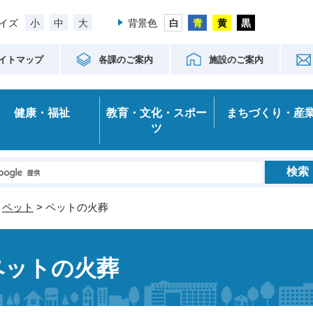
小
中
大
イズ
背景色
イトマップ
各課のご案内
施設のご案内
健康・福祉
教育・文化・スポー
まちづくり・産
ツ
>
ペット
> ペットの火葬
ペットの火葬