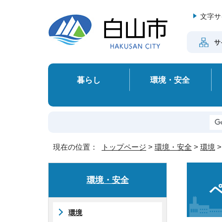
文字サ
サ
暮らし
環境・安全
現在の位置：
トップページ
>
環境・安全
>
環境
環境・安全
環境