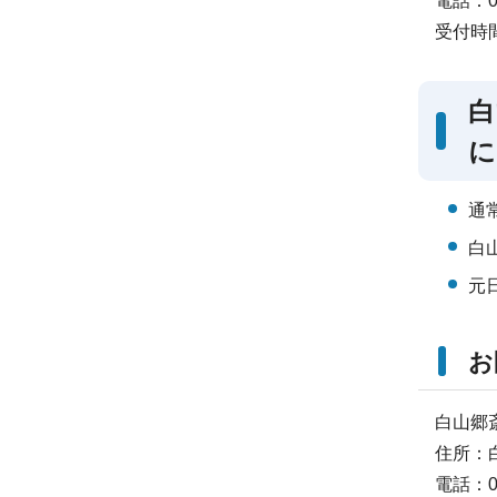
電話：07
受付時
白
に
通
白
元
お
白山郷
住所：
電話：07