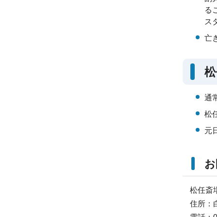
る
ス
亡
松
通
松
元
お
松任斎
住所：