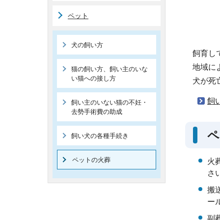
ペット
犬の飼い方
飼育し
地域に
猫の飼い方、飼い主のいな
い猫への接し方
犬が死
飼
飼い主のいない猫の不妊・
去勢手術費の助成
ペ
飼い犬の各種手続き
ペットの火葬
火
さ
搬
ー
副