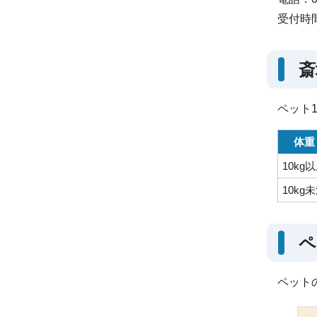
受付時
斎
ペット
体重
10kg
10kg
ペ
ペット