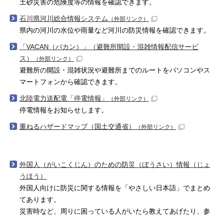
土砂災害の危険度等の情報を確認できます。
石川県河川総合情報システム
（外部リンク）
県内の河川の水位や雨量など河川の防災情報を確認できます。
「VACAN（バカン）」（避難所開設・混雑情報配信サービ
ス）
（外部リンク）
避難所の開設・混雑状況や避難所までのルートをパソコンやス
マートフォンから確認できます。
北陸電力送配電「停電情報」
（外部リンク）
停電情報をお知らせします。
重ねるハザードマップ（国土交通省）
（外部リンク）
外国人（がいこくじん）のための防災（ぼうさい）情報（じょ
うほう）
外国人向けに防災に関する情報を「やさしい日本語」でまとめ
てあります。
災害時など、周りに困っている人がいたら教えてあげたり、参