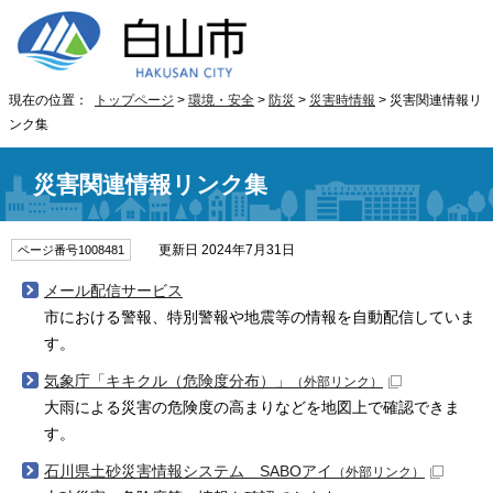
現在の位置：
トップページ
>
環境・安全
>
防災
>
災害時情報
> 災害関連情報リ
ンク集
災害関連情報リンク集
更新日 2024年7月31日
ページ番号1008481
メール配信サービス
市における警報、特別警報や地震等の情報を自動配信していま
す。
気象庁「キキクル（危険度分布）」
（外部リンク）
大雨による災害の危険度の高まりなどを地図上で確認できま
す。
石川県土砂災害情報システム SABOアイ
（外部リンク）