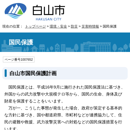
現在の位置：
トップページ
>
環境・安全
>
防災
>
災害時情報
> 国民保護
国民保護
ページ番号1007652
白山市国民保護計画
国民保護とは、平成16年9月に施行された国民保護法に基づき、
外国からの武力攻撃や大規模テロ等から、国民の生命、身体及び
財産を保護することをいいます。
万が一、こうした事態が発生した場合、政府が策定する基本的
な方針に基づき、国や都道府県、市町村などが連携協力して、住
民の避難や救援、武力攻撃災害への対処などの国民保護措置を行
います。