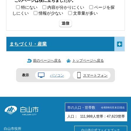
このページは役に立ちましたか。
特にない
内容が分かりにくい
ページを探
しにくい
情報が少ない
文章量が多い
送信
まちづくり・産業
前のページへ戻る
トップページへ戻る
表示
パソコン
スマートフォン
市の人口・世帯数
令和8年6月末日現在
人口：
111,988
人
世帯：
47,623
世帯
白山市役所
白山市公式フェイスブック