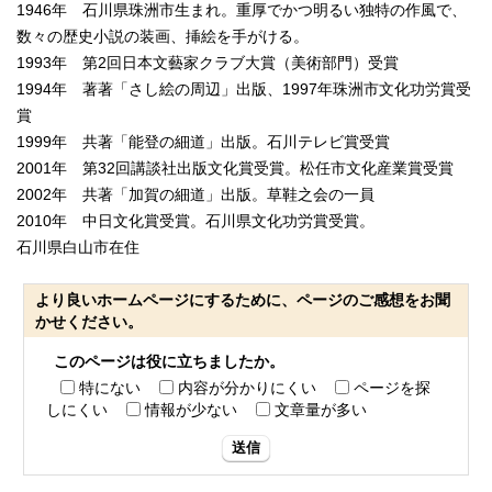
1946年 石川県珠洲市生まれ。重厚でかつ明るい独特の作風で、
数々の歴史小説の装画、挿絵を手がける。
1993年 第2回日本文藝家クラブ大賞（美術部門）受賞
1994年 著著「さし絵の周辺」出版、1997年珠洲市文化功労賞受
賞
1999年 共著「能登の細道」出版。石川テレビ賞受賞
2001年 第32回講談社出版文化賞受賞。松任市文化産業賞受賞
2002年 共著「加賀の細道」出版。草鞋之会の一員
2010年 中日文化賞受賞。石川県文化功労賞受賞。
石川県白山市在住
より良いホームページにするために、ページのご感想をお聞
かせください。
このページは役に立ちましたか。
特にない
内容が分かりにくい
ページを探
しにくい
情報が少ない
文章量が多い
送信