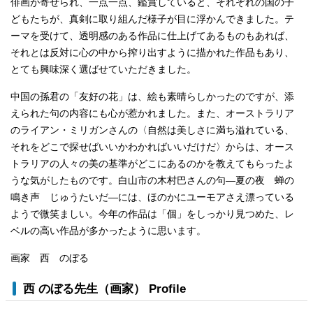
俳画が寄せられ、一点一点、鑑賞していると、それぞれの国の子
どもたちが、真剣に取り組んだ様子が目に浮かんできました。テ
ーマを受けて、透明感のある作品に仕上げてあるものもあれば、
それとは反対に心の中から搾り出すように描かれた作品もあり、
とても興味深く選ばせていただきました。
中国の孫君の「友好の花」は、絵も素晴らしかったのですが、添
えられた句の内容にも心が惹かれました。また、オーストラリア
のライアン・ミリガンさんの〈自然は美しさに満ち溢れている、
それをどこで探せばいいかわかればいいだけだ〉からは、オース
トラリアの人々の美の基準がどこにあるのかを教えてもらったよ
うな気がしたものです。白山市の木村巴さんの句―夏の夜 蝉の
鳴き声 じゅうたいだ―には、ほのかにユーモアさえ漂っている
ようで微笑ましい。今年の作品は「個」をしっかり見つめた、レ
ベルの高い作品が多かったように思います。
画家 西 のぼる
西 のぼる先生（画家）
Profile