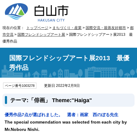
現在の位置：
トップページ
>
まちづくり・産業
>
国際交流・親善友好都市
>
都
市交流
>
国際フレンドシップアート展
> 国際フレンドシップアート展2013 最
優秀作品
国際フレンドシップアート展2013 最優
秀作品
更新日 2022年2月9日
ページ番号1003278
テーマ:「俳画」
Theme:"Haiga"
優秀作品7点が選ばれました。 選者：画家 西のぼる先生
The special commendation was selected from each city by
Mr.Noboru Nishi.