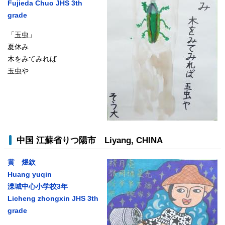
Fujieda Chuo JHS 3th
grade
「玉虫」
夏休み
木をみてみれば
玉虫や
中国 江蘇省りつ陽市
Liyang, CHINA
黄 煜欽
Huang yuqin
溧城中心小学校3年
Licheng zhongxin JHS 3th
grade