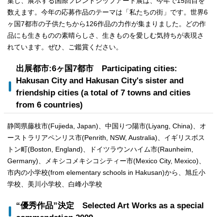
集し、展示する国際フレンドシップアート展は、今年で15回目を
数えます。今年の応募作品のテーマは「私たちの街」です。世界6
ヶ国7都市の子供たちから126作品の力作が集まりました。どの作
品にも生きものの素晴らしさ、生きものを愛しむ気持ちが表現さ
れています。ぜひ、ご鑑賞ください。
出展都市:6ヶ国7都市
Participating cities:
Hakusan City and Hakusan City's sister and
friendship cities (a total of 7 towns and cities
from 6 countries)
静岡県藤枝市(
Fujieda, Japan
)、中国りつ陽市(
Liyang, China
)、オ
ーストラリアペンリス市(
Penrith, NSW, Australia
)、イギリスボス
トン町(
Boston, England
)、ドイツラウンハイム市(
Raunheim,
Germany
)、メキシコメキシコシティー市(
Mexico City, Mexico
)、
市内の小学校(
from elementary schools in Hakusan
)から、旭丘小
学校、美川小学校、白峰小学校
“優秀作品”決定
Selected Art Works as a special