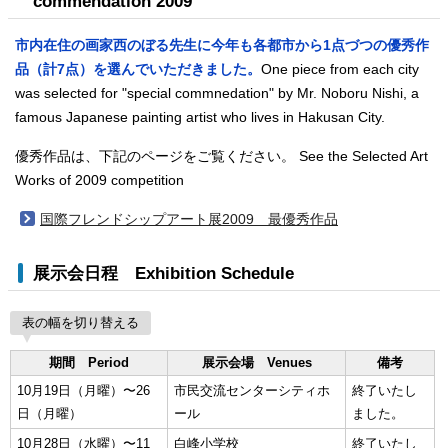
commendation 2009
市内在住の画家西のぼる先生に今年も各都市から1点づつの優秀作
品（計7点）を選んでいただきました。
One piece from each city
was selected for "special commnedation" by Mr. Noboru Nishi, a
famous Japanese painting artist who lives in Hakusan City.
優秀作品は、下記のページをご覧ください。
See the Selected Art
Works of 2009 competition
国際フレンドシップアート展2009 最優秀作品
展示会日程
Exhibition Schedule
表の幅を切り替える
期間
Period
展示会場
Venues
備考
10月19日（月曜）〜26
市民交流センターシティホ
終了いたし
日（月曜）
ール
ました。
10月28日（水曜）〜11
白峰小学校
終了いたし