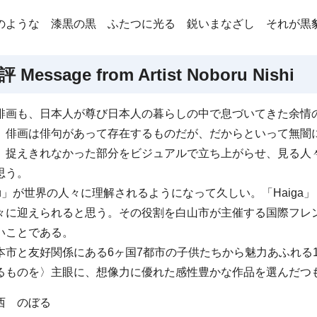
のような 漆黒の黒 ふたつに光る 鋭いまなざし それが黒
講評
Message from Artist Noboru Nishi
俳画も、日本人が尊び日本人の暮らしの中で息づいてきた余情
、俳画は俳句があって存在するものだが、だからといって無闇
、捉えきれなかった部分をビジュアルで立ち上がらせ、見る人
思う。
u
」が世界の人々に理解されるようになって久しい。「
Haiga
」
々に迎えられると思う。その役割を白山市が主催する国際フレ
いことである。
本市と友好関係にある6ヶ国7都市の子供たちから魅力あふれる
るものを〉主眼に、想像力に優れた感性豊かな作品を選んだつ
西 のぼる