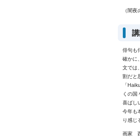
（闇夜
俳句も
確かに
文では
割だと
「
Haik
くの国
喜ばし
今年も
り感じ
画家 