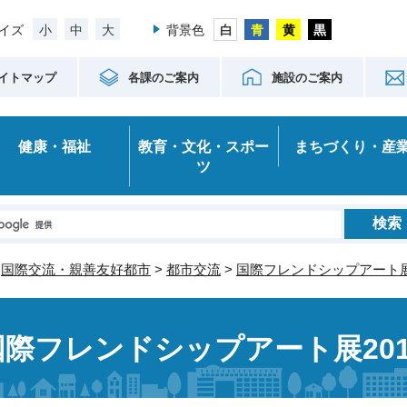
小
中
大
イズ
背景色
イトマップ
各課のご案内
施設のご案内
健康・福祉
教育・文化・スポー
まちづくり・産
ツ
>
国際交流・親善友好都市
>
都市交流
>
国際フレンドシップアート
国際フレンドシップアート展20