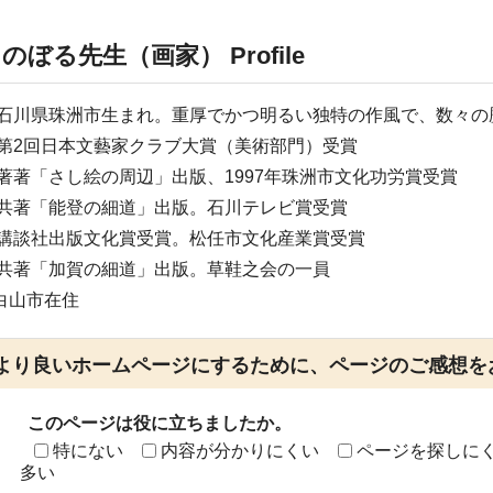
 のぼる先生（画家）
Profile
6年石川県珠洲市生まれ。重厚でかつ明るい独特の作風で、数々
3年第2回日本文藝家クラブ大賞（美術部門）受賞
4年著著「さし絵の周辺」出版、1997年珠洲市文化功労賞受賞
9年共著「能登の細道」出版。石川テレビ賞受賞
1年講談社出版文化賞受賞。松任市文化産業賞受賞
2年共著「加賀の細道」出版。草鞋之会の一員
白山市在住
より良いホームページにするために、ページのご感想を
このページは役に立ちましたか。
特にない
内容が分かりにくい
ページを探しに
多い