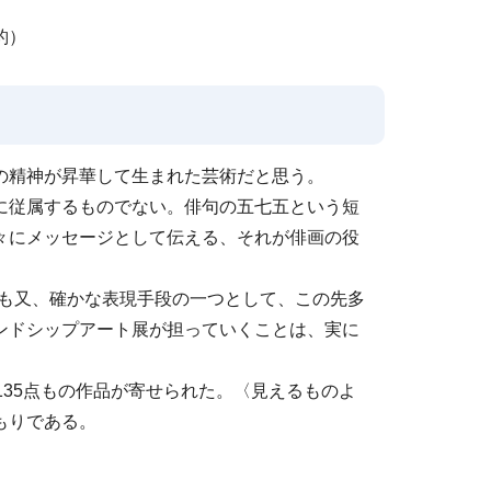
豹）
の精神が昇華して生まれた芸術だと思う。
に従属するものでない。俳句の五七五という短
々にメッセージとして伝える、それが俳画の役
も又、確かな表現手段の一つとして、この先多
ンドシップアート展が担っていくことは、実に
135点もの作品が寄せられた。〈見えるものよ
もりである。