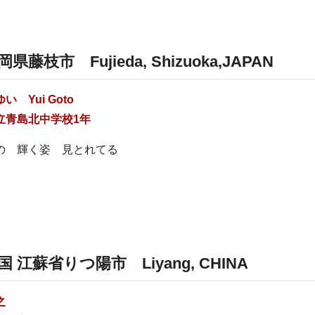
岡県藤枝市
Fujieda, Shizuoka,JAPAN
 ゆい
Yui Goto
立青島北中学校1年
の 輝く姿 見とれてる
国 江蘇省りつ陽市
Liyang, CHINA
之