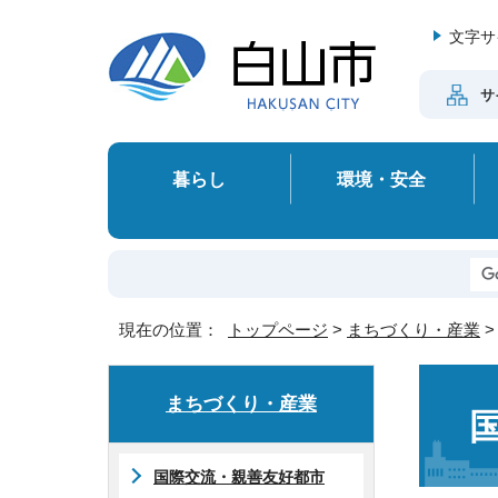
文字サ
サ
暮らし
環境・安全
現在の位置：
トップページ
>
まちづくり・産業
まちづくり・産業
国際交流・親善友好都市