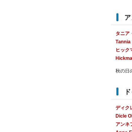
ア
タニア
Tannia
ヒック
Hickma
秋の日
ド
ディク
Dicle O
アンネ