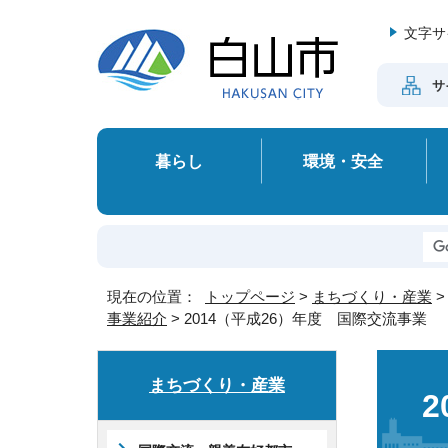
文字サ
サ
暮らし
環境・安全
現在の位置：
トップページ
>
まちづくり・産業
事業紹介
> 2014（平成26）年度 国際交流事業
まちづくり・産業