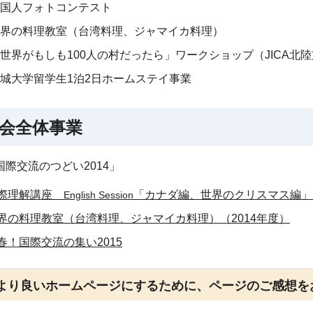
国人フォトコンテスト
界の料理教室（台湾料理、ジャマイカ料理）
世界がもしも100人の村だったら」ワークショップ（JICA北
城大学留学生1泊2日ホームステイ事業
会全体事業
国際交流のつどい2014」
際理解講座
「カナダ編、世界のクリスマス編」（
English Session
界の料理教室（台湾料理、ジャマイカ料理）（2014年度）
春！国際交流の集い2015
より良いホームページにするために、ページのご感想を