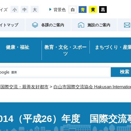
小
中
大
イズ
背景色
イトマップ
各課のご案内
施設のご案内
健康・福祉
教育・文化・スポー
まちづくり・産
ツ
>
国際交流・親善友好都市
>
白山市国際交流協会 Hakusan International
2014（平成26）年度 国際交流