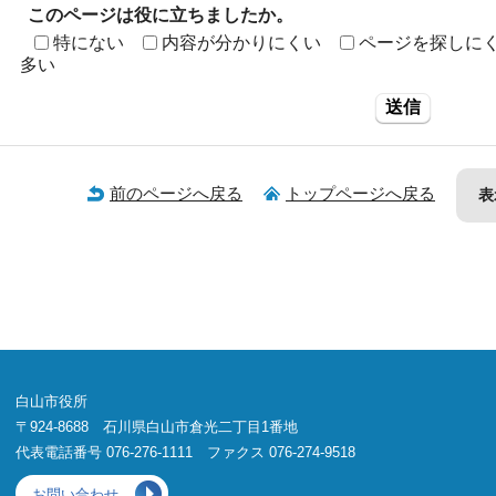
このページは役に立ちましたか。
特にない
内容が分かりにくい
ページを探しに
多い
送信
前のページへ戻る
トップページへ戻る
表
白山市役所
〒924-8688 石川県白山市倉光二丁目1番地
代表電話番号 076-276-1111 ファクス 076-274-9518
お問い合わせ