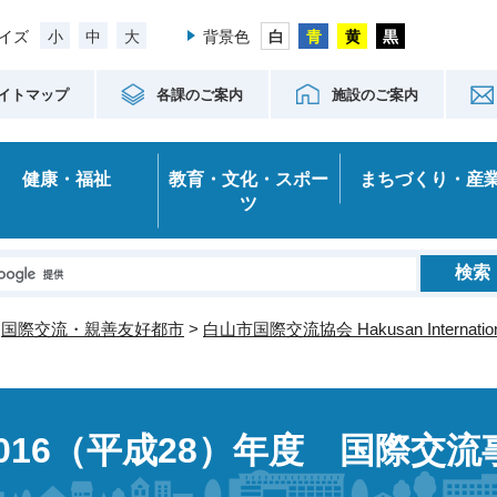
小
中
大
イズ
背景色
イトマップ
各課のご案内
施設のご案内
健康・福祉
教育・文化・スポー
まちづくり・産
ツ
>
国際交流・親善友好都市
>
白山市国際交流協会 Hakusan International
2016（平成28）年度 国際交流