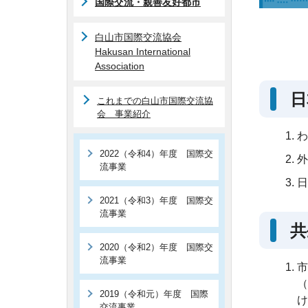
国際交流・親善友好都市
白山市国際交流協会
Hakusan International
Association
日
これまでの白山市国際交流協
会 事業紹介
わ
2022（令和4）年度 国際交
外
流事業
日
2021（令和3）年度 国際交
流事業
共
2020（令和2）年度 国際交
流事業
市
（
2019（令和元）年度 国際
け
交流事業