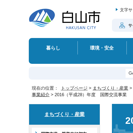
文字サ
サ
暮らし
環境・安全
現在の位置：
トップページ
>
まちづくり・産業
事業紹介
> 2016（平成28）年度 国際交流事業
まちづくり・産業