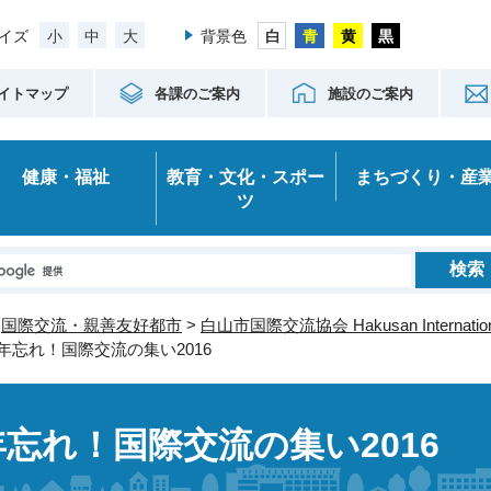
小
中
大
イズ
背景色
イトマップ
各課のご案内
施設のご案内
健康・福祉
教育・文化・スポー
まちづくり・産
ツ
>
国際交流・親善友好都市
>
白山市国際交流協会 Hakusan International
 年忘れ！国際交流の集い2016
年忘れ！国際交流の集い2016