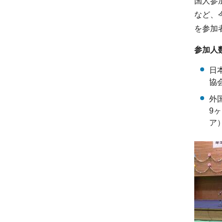
国人参
など、
を参加
参加人数
日
協
外
9
ア