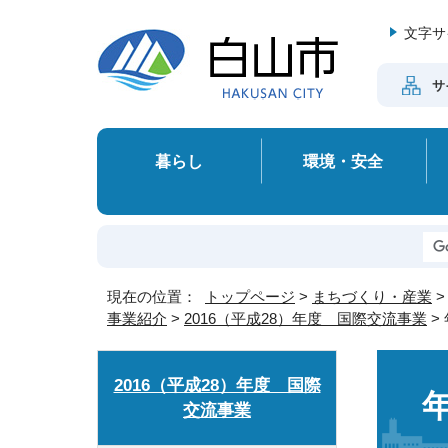
文字サ
サ
暮らし
環境・安全
現在の位置：
トップページ
>
まちづくり・産業
事業紹介
>
2016（平成28）年度 国際交流事業
>
2016（平成28）年度 国際
交流事業