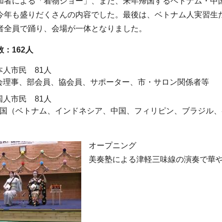
加者による「着物ショー」、また、来年帰国するベトナム・中
今年も盛りだくさんの内容でした。最後は、ベトナム人実習生
者全員で踊り、会場が一体となりました。
：162人
本人市民 81人
会理事、部会員、協会員、サポーター、市・サロン関係者等
国人市民 81人
ヶ国（ベトナム、インドネシア、中国、フィリピン、ブラジル
）
オープニング
美奏塾による津軽三味線の演奏で華