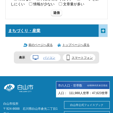
しにくい
情報が少ない
文章量が多い
送信
まちづくり・産業
前のページへ戻る
トップページへ戻る
表示
パソコン
スマートフォン
市の人口・世帯数
令和8年6月末日現在
人口：
111,988
人
世帯：
47,623
世帯
白山市役所
白山市公式フェイスブック
〒924-8688 石川県白山市倉光二丁目1