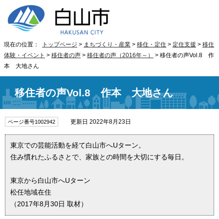
現在の位置：
トップページ
>
まちづくり・産業
>
移住・定住
>
定住支援
>
移住
体験・イベント
>
移住者の声
>
移住者の声（2016年～）
> 移住者の声Vol.8 作
本 大地さん
移住者の声Vol.8 作本 大地さん
更新日 2022年8月23日
ページ番号1002942
東京での芸能活動を経て白山市へUターン。
住み慣れたふるさとで、家族との時間を大切にする毎日。
東京から白山市へUターン
松任地域在住
（2017年8月30日 取材）