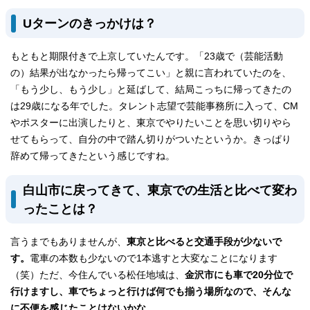
Uターンのきっかけは？
もともと期限付きで上京していたんです。「23歳で（芸能活動
の）結果が出なかったら帰ってこい」と親に言われていたのを、
「もう少し、もう少し」と延ばして、結局こっちに帰ってきたの
は29歳になる年でした。タレント志望で芸能事務所に入って、CM
やポスターに出演したりと、東京でやりたいことを思い切りやら
せてもらって、自分の中で踏ん切りがついたというか。きっぱり
辞めて帰ってきたという感じですね。
白山市に戻ってきて、東京での生活と比べて変わ
ったことは？
言うまでもありませんが、
東京と比べると交通手段が少ないで
す。
電車の本数も少ないので1本逃すと大変なことになります
（笑）ただ、今住んでいる松任地域は、
金沢市にも車で20分位で
行けますし、車でちょっと行けば何でも揃う場所なので、そんな
に不便を感じたことはないかな。