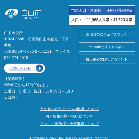
市の人口・世帯数
令和8年6月末日現在
人口：
111,988
人
世帯：
47,623
世帯
白山市役所
白山市公式フェイスブック
〒924-8688 石川県白山市倉光二丁目1
番地
Youtube公式チャンネル
代表電話番号 076-276-1111 ファクス
076-274-9518
白山市公式LINEアカウント
お問い合わせ
【業務時間】
9時00分から17時00分まで
土曜日・日曜日、祝日、12月29日～1月3
日は除く
アクセシビリティへの配慮について
個人情報の取り扱いについて
リンク・著作権・免責事項について
Copyright © 2022 Hakusan city. All Rights Reserved.