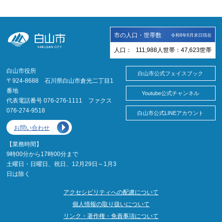
市の人口・世帯数
令和8年6月末日現在
人口：
111,988
人
世帯：
47,623
世帯
白山市役所
白山市公式フェイスブック
〒924-8688 石川県白山市倉光二丁目1
番地
Youtube公式チャンネル
代表電話番号 076-276-1111 ファクス
076-274-9518
白山市公式LINEアカウント
お問い合わせ
【業務時間】
9時00分から17時00分まで
土曜日・日曜日、祝日、12月29日～1月3
日は除く
アクセシビリティへの配慮について
個人情報の取り扱いについて
リンク・著作権・免責事項について