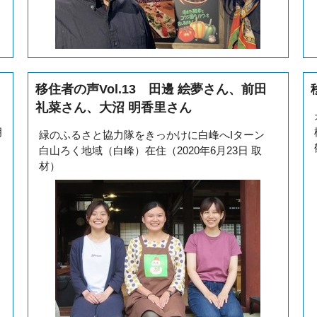
移住者の声Vol.13 田邊 絵夢さん、前田
礼菜さん、大沼 明香里さん
月
緑のふるさと協力隊をきっかけに白峰へIターン
白山ろく地域（白峰）在住（2020年6月23日 取
材）