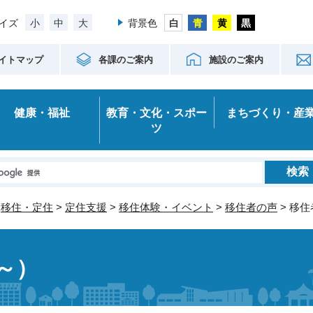
小
中
大
イズ
背景色
イトマップ
各課のご案内
施設のご案内
健康・福祉
教育・文化・スポー
まちづくり・産
ツ
>
移住・定住
>
定住支援
>
移住体験・イベント
>
移住者の声
> 移住
～）