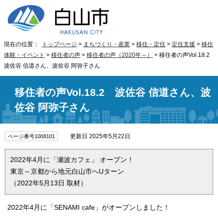
現在の位置：
トップページ
>
まちづくり・産業
>
移住・定住
>
定住支援
>
移住
体験・イベント
>
移住者の声
>
移住者の声（2020年～）
> 移住者の声Vol.18.2
波佐谷 信道さん、波佐谷 阿弥子さん
移住者の声Vol.18.2 波佐谷 信道さん、波
佐谷 阿弥子さん
更新日 2025年5月22日
ページ番号1008101
2022年4月に「瀬波カフェ」 オープン！
東京～京都から地元白山市へUターン
（2022年5月13日 取材）
2022年4月に「SENAMI cafe」がオープンしました！