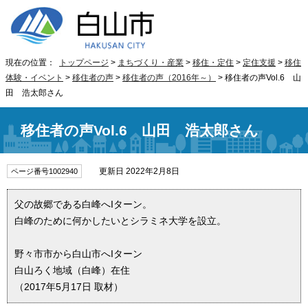
現在の位置：
トップページ
>
まちづくり・産業
>
移住・定住
>
定住支援
>
移住
体験・イベント
>
移住者の声
>
移住者の声（2016年～）
> 移住者の声Vol.6 山
田 浩太郎さん
移住者の声Vol.6 山田 浩太郎さん
更新日 2022年2月8日
ページ番号1002940
父の故郷である白峰へIターン。
白峰のために何かしたいとシラミネ大学を設立。
野々市市から白山市へIターン
白山ろく地域（白峰）在住
（2017年5月17日 取材）