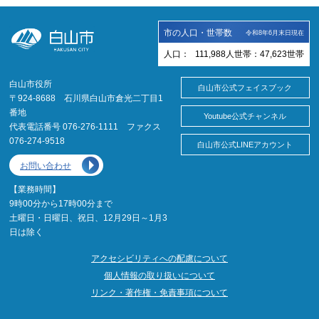
市の人口・世帯数
令和8年6月末日現在
人口：
111,988
人
世帯：
47,623
世帯
白山市役所
白山市公式フェイスブック
〒924-8688 石川県白山市倉光二丁目1
番地
Youtube公式チャンネル
代表電話番号 076-276-1111 ファクス
076-274-9518
白山市公式LINEアカウント
お問い合わせ
【業務時間】
9時00分から17時00分まで
土曜日・日曜日、祝日、12月29日～1月3
日は除く
アクセシビリティへの配慮について
個人情報の取り扱いについて
リンク・著作権・免責事項について