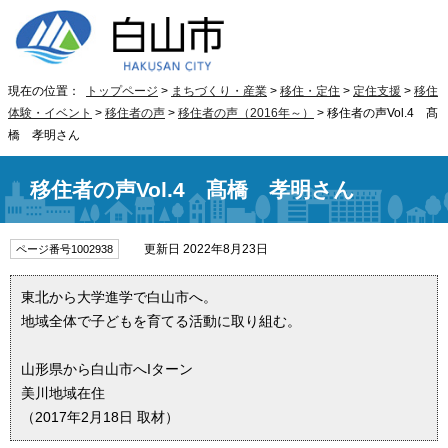
現在の位置：
トップページ
>
まちづくり・産業
>
移住・定住
>
定住支援
>
移住
体験・イベント
>
移住者の声
>
移住者の声（2016年～）
> 移住者の声Vol.4 髙
橋 孝明さん
移住者の声Vol.4 髙橋 孝明さん
更新日 2022年8月23日
ページ番号1002938
東北から大学進学で白山市へ。
地域全体で子どもを育てる活動に取り組む。
山形県から白山市へIターン
美川地域在住
（2017年2月18日 取材）