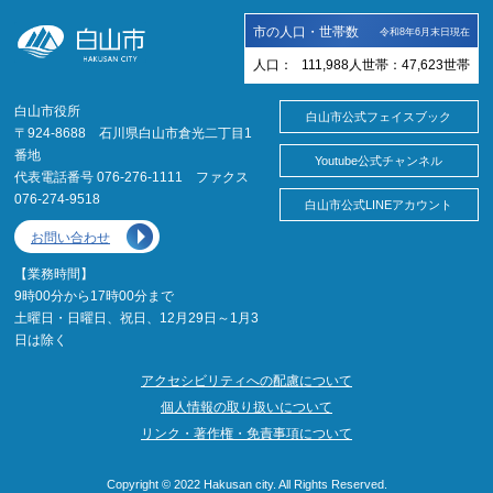
市の人口・世帯数
令和8年6月末日現在
人口：
111,988
人
世帯：
47,623
世帯
白山市役所
白山市公式フェイスブック
〒924-8688 石川県白山市倉光二丁目1
番地
Youtube公式チャンネル
代表電話番号 076-276-1111 ファクス
076-274-9518
白山市公式LINEアカウント
お問い合わせ
【業務時間】
9時00分から17時00分まで
土曜日・日曜日、祝日、12月29日～1月3
日は除く
アクセシビリティへの配慮について
個人情報の取り扱いについて
リンク・著作権・免責事項について
Copyright © 2022 Hakusan city. All Rights Reserved.