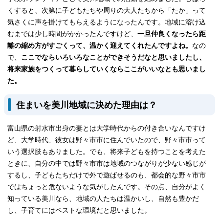
くすると、次第に子どもたちや周りの大人たちから「たか」って
気さくに声を掛けてもらえるようになったんです。地域に溶け込
むまでは少し時間がかかったんですけど、
一旦仲良くなったら距
離の縮め方がすごくって、温かく迎えてくれたんですよね。
なの
で、
ここでならいろいろなことができそうだなと思いましたし、
将来家族をつくって暮らしていくならここがいいなとも思いまし
た。
住まいを美川地域に決めた理由は？
富山県の射水市出身の妻とは大学時代からの付き合いなんですけ
ど、大学時代、彼女は野々市市に住んでいたので、野々市市って
いう選択肢もありました。でも、将来子どもを持つことを考えた
ときに、自分の中では野々市市は地域のつながりが少ない感じが
するし、子どもたちだけで外で遊ばせるのも、都会的な野々市市
ではちょっと危ないような気がしたんです。その点、自分がよく
知っている美川なら、地域の人たちは温かいし、自然も豊かだ
し、子育てにはベストな環境だと思いました。