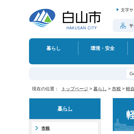
文字サ
サ
暮らし
環境・安全
現在の位置：
トップページ
>
暮らし
>
市税
>
軽
暮らし
市税