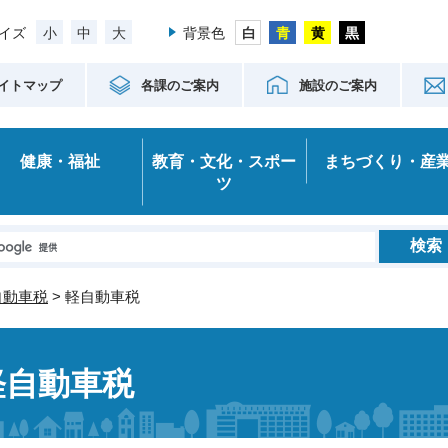
小
中
大
イズ
背景色
イトマップ
各課のご案内
施設のご案内
健康・福祉
教育・文化・スポー
まちづくり・産
ツ
自動車税
> 軽自動車税
軽自動車税