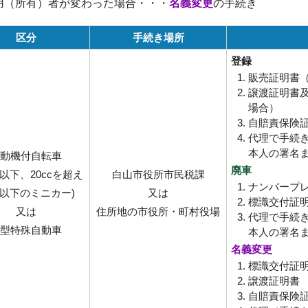
用（所有）者が変わった場合・・・
名義変更
の手続き
区分
手続き場所
登録
販売証明書
譲渡証明書及
場合）
自賠責保険
代理で手続
本人の署名
動機付自転車
廃車
cc以下、20ccを超え
白山市役所市民税課
ナンバープ
cc以下のミニカー)
又は
標識交付証
又は
住所地の市役所・町村役場
代理で手続
型特殊自動車
本人の署名
名義変更
標識交付証
譲渡証明書
自賠責保険