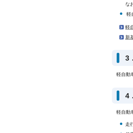
な
軽
軽
新
3
軽自動
4
軽自動
走