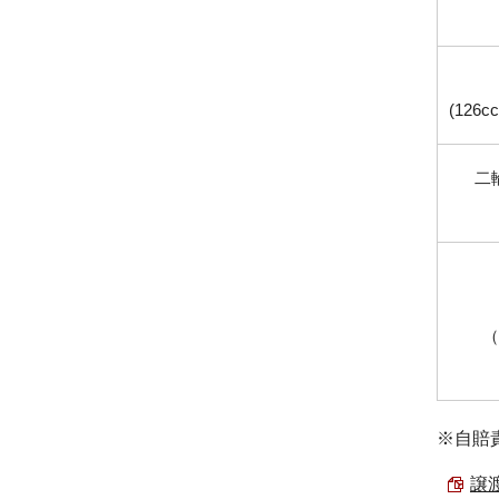
(126
二
（
※自賠
譲渡