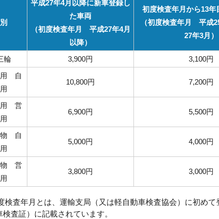
平成27年4月以降に新車登録し
初度検査年月から13年
た車両
別
（初度検査年月 平成2
（初度検査年月 平成27年4月
27年3月）
以降）
三輪
3,900円
3,100円
用 自
10,800円
7,200円
用
用 営
6,900円
5,500円
用
物 自
5,000円
4,000円
用
物 営
3,800円
3,000円
用
度検査年月とは、運輸支局（又は軽自動車検査協会）に初めて
車検査証）に記載されています。