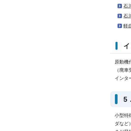
石
石
軽
イ
原動機
（廃車
インタ
5
小型特
ダなど