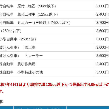
付自転車 原付二種乙（90cc以下）
2,000円
付自転車 原付二種甲（125cc以下）
2,400円
付自転車 ミニカー（三輪以上で50cc以下）
3,700円
250cc以下）
3,600円
小型自動車（250cc超）
6,000円
被けん引車） 雪上車
3,600円
被けん引車） トレーラー
3,600円
殊自動車 農耕作業用
2,400円
殊自動車 小型特殊その他
5,900円
令和7年4月1日より総排気量125cc以下かつ最高出力4.0kw
す。
車