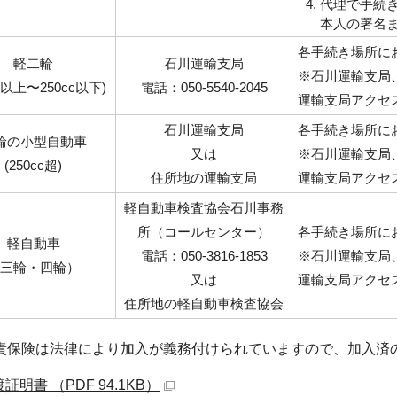
代理で手続
本人の署名
各手続き場所に
軽二輪
石川運輸支局
※石川運輸支局
cc以上〜250cc以下)
電話：050-5540-2045
運輸支局アクセ
石川運輸支局
各手続き場所に
輪の小型自動車
又は
※石川運輸支局
(250cc超)
住所地の運輸支局
運輸支局アクセ
軽自動車検査協会石川事務
所（コールセンター）
各手続き場所に
軽自動車
電話：050-3816-1853
※石川運輸支局
三輪・四輪）
又は
運輸支局アクセ
住所地の軽自動車検査協会
責保険は法律により加入が義務付けられていますので、加入済
証明書 （PDF 94.1KB）