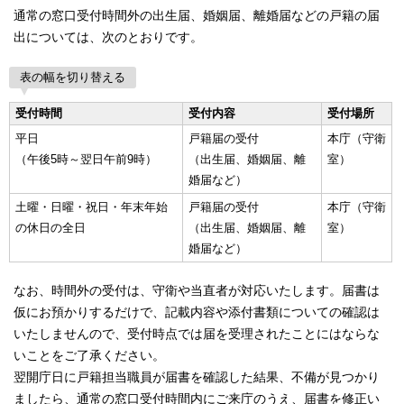
通常の窓口受付時間外の出生届、婚姻届、離婚届などの戸籍の届
出については、次のとおりです。
表の幅を切り替える
受付時間
受付内容
受付場所
平日
戸籍届の受付
本庁（守衛
（午後5時～翌日午前9時）
（出生届、婚姻届、離
室）
婚届など）
土曜・日曜・祝日・年末年始
戸籍届の受付
本庁（守衛
の休日の全日
（出生届、婚姻届、離
室）
婚届など）
なお、時間外の受付は、守衛や当直者が対応いたします。届書は
仮にお預かりするだけで、記載内容や添付書類についての確認は
いたしませんので、受付時点では届を受理されたことにはならな
いことをご了承ください。
翌開庁日に戸籍担当職員が届書を確認した結果、不備が見つかり
ましたら、通常の窓口受付時間内にご来庁のうえ、届書を修正い