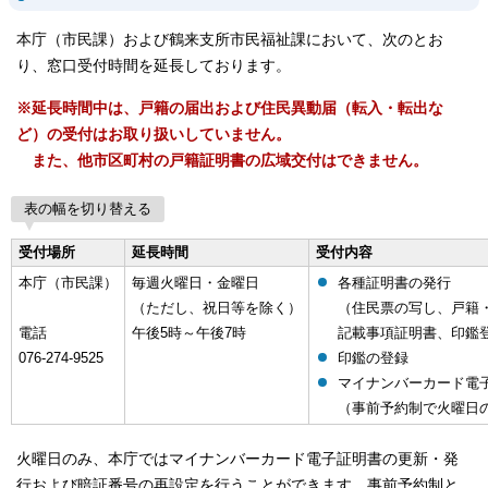
本庁（市民課）および鶴来支所市民福祉課において、次のとお
り、窓口受付時間を延長しております。
※延長時間中は、戸籍の届出および住民異動届（転入・転出な
ど）の受付はお取り扱いしていません。
また、他市区町村の戸籍証明書の広域交付はできません。
表の幅を切り替える
受付場所
延長時間
受付内容
本庁（市民課）
毎週火曜日・金曜日
各種証明書の発行
（ただし、祝日等を除く）
（住民票の写し、戸籍
電話
午後5時～午後7時
記載事項証明書、印鑑
076-274-9525
印鑑の登録
マイナンバーカード電
（事前予約制で火曜日
火曜日のみ、本庁ではマイナンバーカード電子証明書の更新・発
行および暗証番号の再設定を行うことができます。事前予約制と