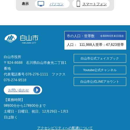
表示
パソコン
スマートフォン
市の人口・世帯数
令和8年6月末日現在
人口：
111,988
人
世帯：
47,623
世帯
白山市役所
白山市公式フェイスブック
〒924-8688 石川県白山市倉光二丁目1
番地
Youtube公式チャンネル
代表電話番号 076-276-1111 ファクス
076-274-9518
白山市公式LINEアカウント
お問い合わせ
【業務時間】
9時00分から17時00分まで
土曜日・日曜日、祝日、12月29日～1月3
日は除く
アクセシビリティへの配慮について