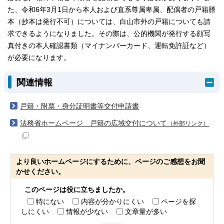
た、令和6年3月1日から本人および直系尊属卑属、配偶者の戸籍謄
本（抄本は発行不可）については、白山市外の戸籍についても請
求できるようになりました。その際は、公的機関が発行する顔写
真付きの本人確認書類（マイナンバーカード、運転免許証など）
が必要になります。
関連情報
戸籍・附票・身分証明書等交付申請書
法務省ホームページ 戸籍の広域交付について
（外部リンク）
より良いホームページにするために、ページのご感想をお聞
かせください。
このページは役に立ちましたか。
特にない
内容が分かりにくい
ページを探
しにくい
情報が少ない
文章量が多い