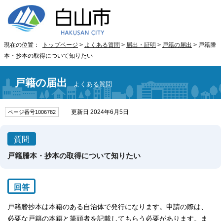
現在の位置：
トップページ
>
よくある質問
>
届出・証明
>
戸籍の届出
> 戸籍謄
本・抄本の取得について知りたい
戸籍の届出
よくある質問
更新日 2024年6月5日
ページ番号1006782
質問
戸籍謄本・抄本の取得について知りたい
回答
戸籍謄抄本は本籍のある自治体で発行になります。申請の際は、
必要な戸籍の本籍と筆頭者を記載してもらう必要があります。ま