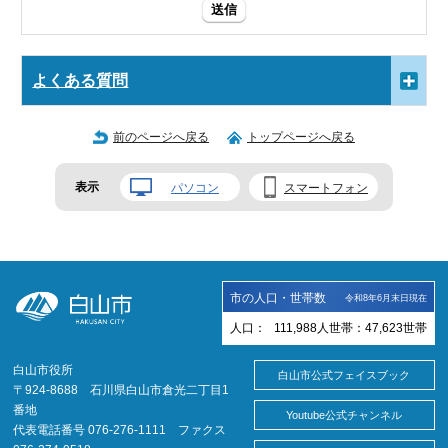
送信
よくある質問
前のページへ戻る
トップページへ戻る
表示
パソコン
スマートフォン
市の人口・世帯数
令和8年6月末日現在
人口：
111,988
人
世帯：
47,623
世帯
白山市役所
白山市公式フェイスブック
〒924-8688 石川県白山市倉光二丁目1
番地
Youtube公式チャンネル
代表電話番号 076-276-1111 ファクス