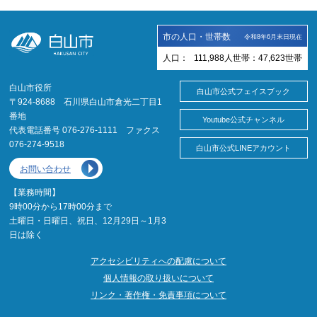
市の人口・世帯数
令和8年6月末日現在
人口：
111,988
人
世帯：
47,623
世帯
白山市役所
白山市公式フェイスブック
〒924-8688 石川県白山市倉光二丁目1
番地
Youtube公式チャンネル
代表電話番号 076-276-1111 ファクス
076-274-9518
白山市公式LINEアカウント
お問い合わせ
【業務時間】
9時00分から17時00分まで
土曜日・日曜日、祝日、12月29日～1月3
日は除く
アクセシビリティへの配慮について
個人情報の取り扱いについて
リンク・著作権・免責事項について