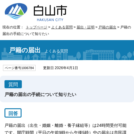
現在の位置：
トップページ
>
よくある質問
>
届出・証明
>
戸籍の届出
> 戸籍の
届出の手続について知りたい
戸籍の届出
よくある質問
更新日 2026年4月1日
ページ番号1006784
質問
戸籍の届出の手続について知りたい
回答
戸籍の届出（出生・婚姻・離婚・養子縁組等）は24時間受付可能
です。開庁時間（平日の午前9時から午後5時）中の届出は市民課