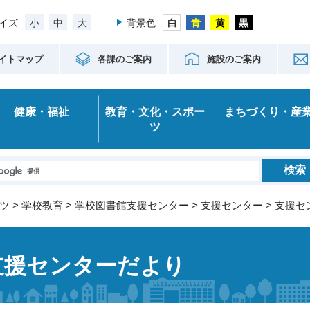
小
中
大
イズ
背景色
イトマップ
各課のご案内
施設のご案内
健康・福祉
教育・文化・スポー
まちづくり・産
ツ
ツ
>
学校教育
>
学校図書館支援センター
>
支援センター
> 支援
支援センターだより