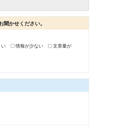
。
お聞かせください。
くい
情報が少ない
文章量が