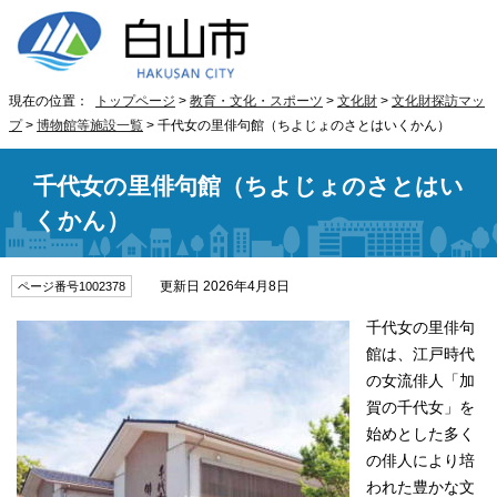
現在の位置：
トップページ
>
教育・文化・スポーツ
>
文化財
>
文化財探訪マッ
プ
>
博物館等施設一覧
> 千代女の里俳句館（ちよじょのさとはいくかん）
千代女の里俳句館（ちよじょのさとはい
くかん）
更新日 2026年4月8日
ページ番号1002378
千代女の里俳句
館は、江戸時代
の女流俳人「加
賀の千代女」を
始めとした多く
の俳人により培
われた豊かな文