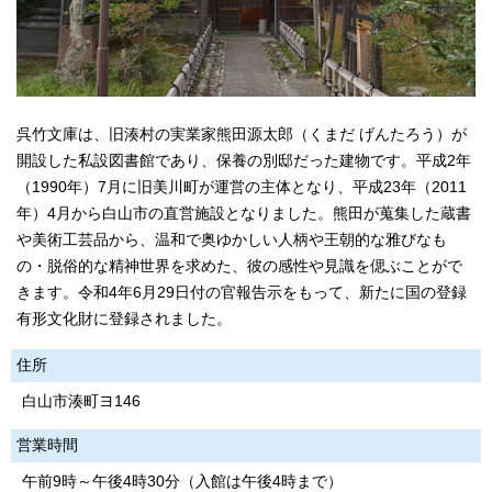
呉竹文庫は、旧湊村の実業家熊田源太郎（くまだ げんたろう）が
開設した私設図書館であり、保養の別邸だった建物です。平成2年
（1990年）7月に旧美川町が運営の主体となり、平成23年（2011
年）4月から白山市の直営施設となりました。熊田が蒐集した蔵書
や美術工芸品から、温和で奥ゆかしい人柄や王朝的な雅びなも
の・脱俗的な精神世界を求めた、彼の感性や見識を偲ぶことがで
きます。令和4年6月29日付の官報告示をもって、新たに国の登録
有形文化財に登録されました。
住所
白山市湊町ヨ146
営業時間
午前9時～午後4時30分（入館は午後4時まで）