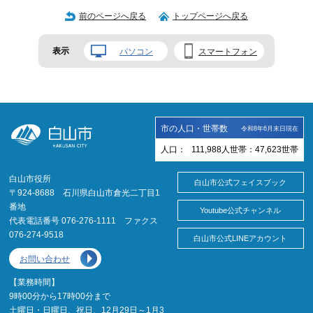
前のページへ戻る
トップページへ戻る
表示
パソコン
スマートフォン
市の人口・世帯数
令和8年6月末日現在
人口：
111,988
人
世帯：
47,623
世帯
白山市役所
白山市公式フェイスブック
〒924-8688 石川県白山市倉光二丁目1
番地
Youtube公式チャンネル
代表電話番号 076-276-1111 ファクス
076-274-9518
白山市公式LINEアカウント
お問い合わせ
【業務時間】
9時00分から17時00分まで
土曜日・日曜日、祝日、12月29日～1月3