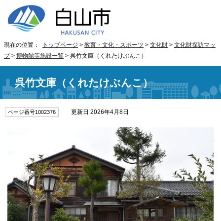
現在の位置：
トップページ
>
教育・文化・スポーツ
>
文化財
>
文化財探訪マッ
プ
>
博物館等施設一覧
> 呉竹文庫（くれたけぶんこ）
呉竹文庫（くれたけぶんこ）
更新日 2026年4月8日
ページ番号1002376