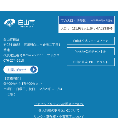
市の人口・世帯数
令和8年6月末日現在
人口：
111,988
人
世帯：
47,623
世帯
白山市役所
白山市公式フェイスブック
〒924-8688 石川県白山市倉光二丁目1
番地
Youtube公式チャンネル
代表電話番号 076-276-1111 ファクス
076-274-9518
白山市公式LINEアカウント
お問い合わせ
【業務時間】
9時00分から17時00分まで
土曜日・日曜日、祝日、12月29日～1月3
日は除く
アクセシビリティへの配慮について
個人情報の取り扱いについて
リンク・著作権・免責事項について