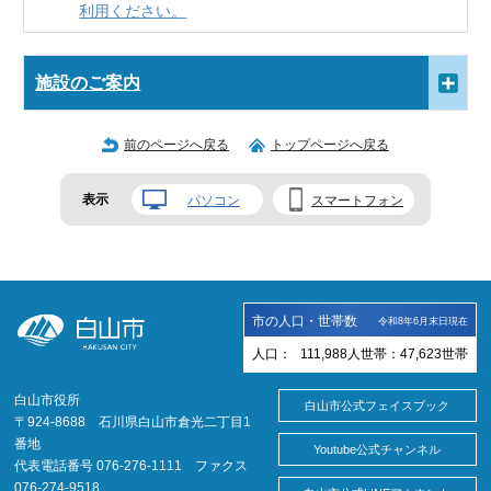
利用ください。
施設のご案内
前のページへ戻る
トップページへ戻る
表示
パソコン
スマートフォン
市の人口・世帯数
令和8年6月末日現在
人口：
111,988
人
世帯：
47,623
世帯
白山市役所
白山市公式フェイスブック
〒924-8688 石川県白山市倉光二丁目1
番地
Youtube公式チャンネル
代表電話番号 076-276-1111 ファクス
076-274-9518