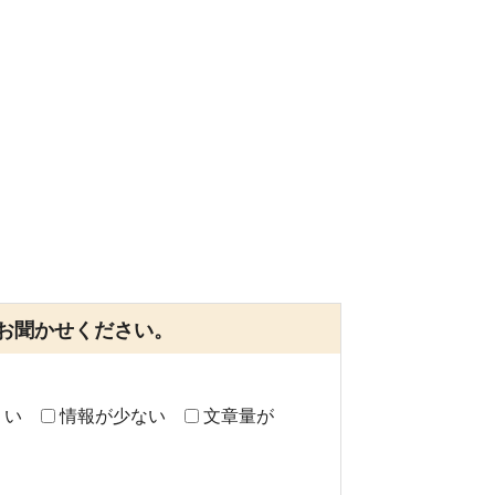
お聞かせください。
くい
情報が少ない
文章量が