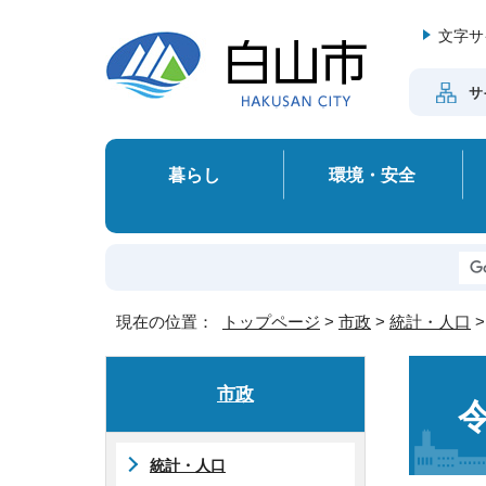
文字サ
サ
暮らし
環境・安全
現在の位置：
トップページ
>
市政
>
統計・人口
市政
統計・人口