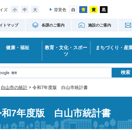
小
中
大
イズ
背景色
イトマップ
各課のご案内
施設のご案内
健康・福祉
教育・文化・スポー
まちづくり・産
ツ
>
白山市の統計
> 令和7年度版 白山市統計書
令和7年度版 白山市統計書