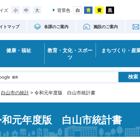
小
中
大
イズ
背景色
イトマップ
各課のご案内
施設のご案内
健康・福祉
教育・文化・スポー
まちづくり・産
ツ
>
白山市の統計
> 令和元年度版 白山市統計書
令和元年度版 白山市統計書