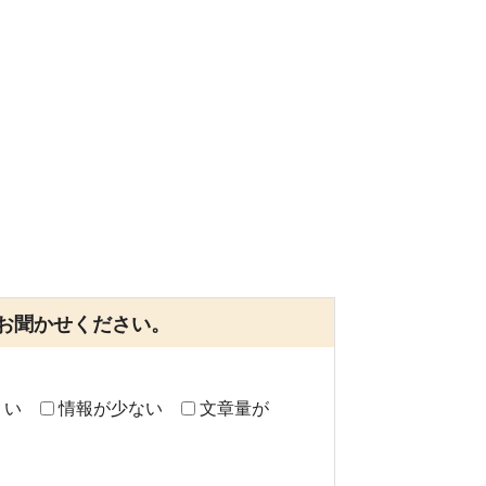
お聞かせください。
くい
情報が少ない
文章量が