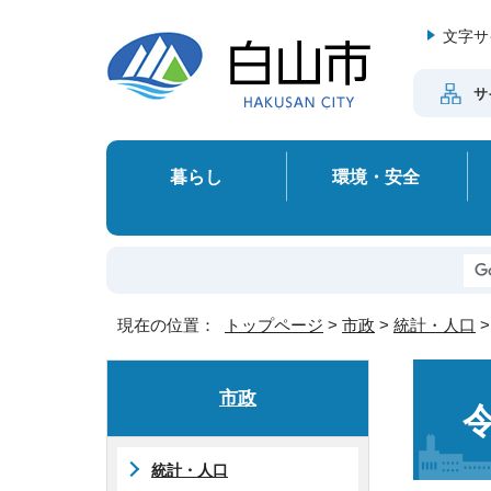
文字サ
サ
暮らし
環境・安全
現在の位置：
トップページ
>
市政
>
統計・人口
市政
統計・人口