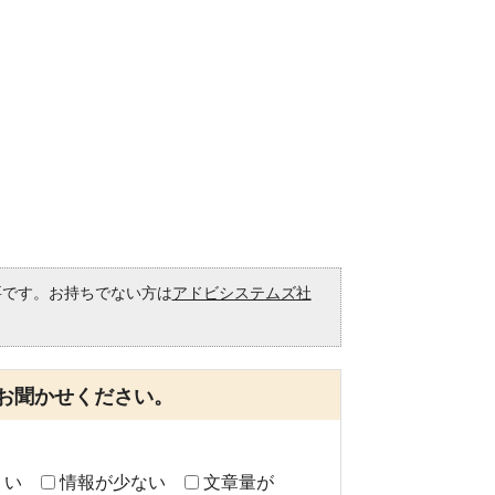
必要です。お持ちでない方は
アドビシステムズ社
。
お聞かせください。
くい
情報が少ない
文章量が