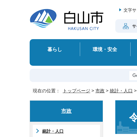
文字サ
サ
暮らし
環境・安全
現在の位置：
トップページ
>
市政
>
統計・人口
市政
統計・人口