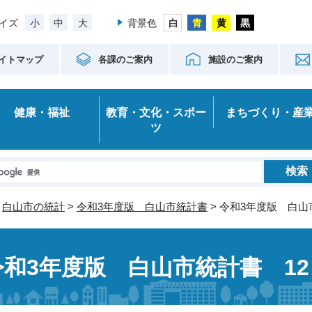
小
中
大
イズ
背景色
イトマップ
各課のご案内
施設のご案内
健康・福祉
教育・文化・スポー
まちづくり・産
ツ
>
白山市の統計
>
令和3年度版 白山市統計書
> 令和3年度版 白山
令和3年度版 白山市統計書 1