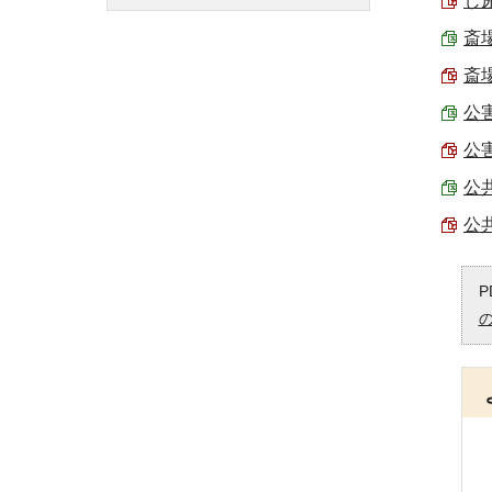
し尿
斎場
斎場
公害
公害
公共
公共
P