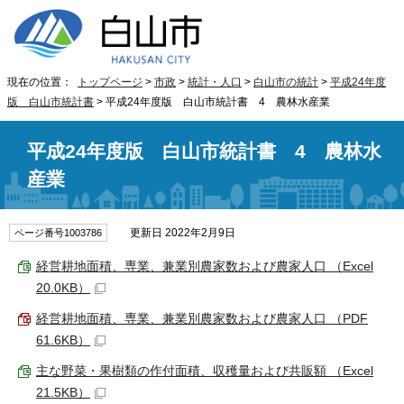
現在の位置：
トップページ
>
市政
>
統計・人口
>
白山市の統計
>
平成24年度
版 白山市統計書
> 平成24年度版 白山市統計書 4 農林水産業
平成24年度版 白山市統計書 4 農林水
産業
更新日 2022年2月9日
ページ番号1003786
経営耕地面積、専業、兼業別農家数および農家人口 （Excel
20.0KB）
経営耕地面積、専業、兼業別農家数および農家人口 （PDF
61.6KB）
主な野菜・果樹類の作付面積、収穫量および共販額 （Excel
21.5KB）