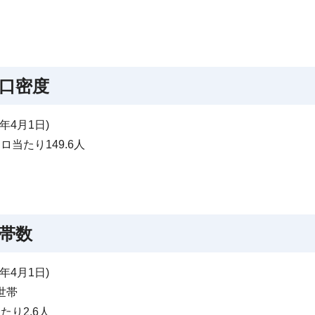
口密度
9年4月1日)
ロ当たり149.6人
帯数
9年4月1日)
6世帯
たり2.6人