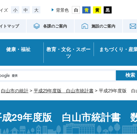
小
中
大
イズ
背景色
イトマップ
各課のご案内
施設のご案内
健康・福祉
教育・文化・スポー
まちづくり・産
ツ
>
白山市の統計
>
平成29年度版 白山市統計書
> 平成29年度版 
平成29年度版 白山市統計書 