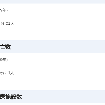
9年）
4分に1人
亡数
9年）
9分に1人
療施設数