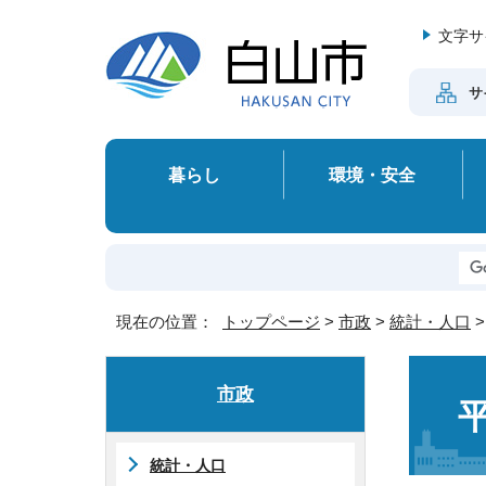
文字サ
サ
暮らし
環境・安全
現在の位置：
トップページ
>
市政
>
統計・人口
市政
統計・人口