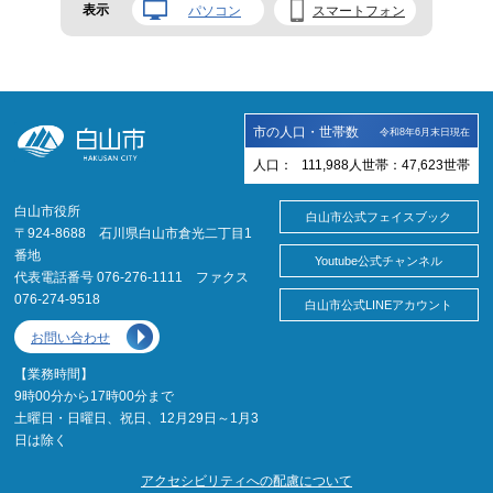
表示
パソコン
スマートフォン
市の人口・世帯数
令和8年6月末日現在
人口：
111,988
人
世帯：
47,623
世帯
白山市役所
白山市公式フェイスブック
〒924-8688 石川県白山市倉光二丁目1
番地
Youtube公式チャンネル
代表電話番号 076-276-1111 ファクス
076-274-9518
白山市公式LINEアカウント
お問い合わせ
【業務時間】
9時00分から17時00分まで
土曜日・日曜日、祝日、12月29日～1月3
日は除く
アクセシビリティへの配慮について