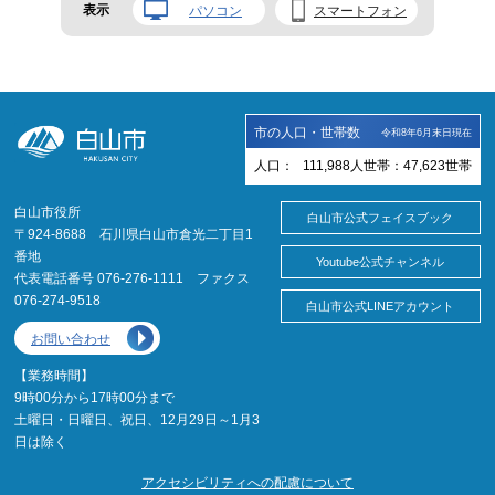
表示
パソコン
スマートフォン
市の人口・世帯数
令和8年6月末日現在
人口：
111,988
人
世帯：
47,623
世帯
白山市役所
白山市公式フェイスブック
〒924-8688 石川県白山市倉光二丁目1
番地
Youtube公式チャンネル
代表電話番号 076-276-1111 ファクス
076-274-9518
白山市公式LINEアカウント
お問い合わせ
【業務時間】
9時00分から17時00分まで
土曜日・日曜日、祝日、12月29日～1月3
日は除く
アクセシビリティへの配慮について