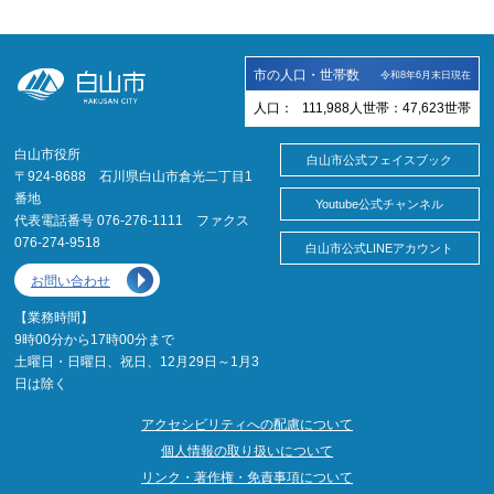
市の人口・世帯数
令和8年6月末日現在
人口：
111,988
人
世帯：
47,623
世帯
白山市役所
白山市公式フェイスブック
〒924-8688 石川県白山市倉光二丁目1
番地
Youtube公式チャンネル
代表電話番号 076-276-1111 ファクス
076-274-9518
白山市公式LINEアカウント
お問い合わせ
【業務時間】
9時00分から17時00分まで
土曜日・日曜日、祝日、12月29日～1月3
日は除く
アクセシビリティへの配慮について
個人情報の取り扱いについて
リンク・著作権・免責事項について