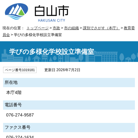
現在の位置：
トップページ
>
市政
>
市の組織
>
課別でさがす（本庁）
>
教育委
員会
> 学びの多様化学校設立準備室
学びの多様化学校設立準備室
更新日 2026年7月2日
ページ番号1019181
所在地
本庁4階
電話番号
076-274-9587
ファクス番号
076-274-1634