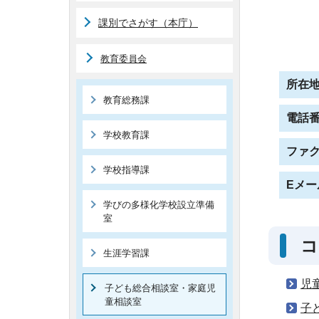
課別でさがす（本庁）
教育委員会
所在
教育総務課
電話
学校教育課
ファ
学校指導課
Eメー
学びの多様化学校設立準備
室
コ
生涯学習課
児
子ども総合相談室・家庭児
童相談室
子