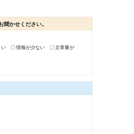
お聞かせください。
くい
情報が少ない
文章量が