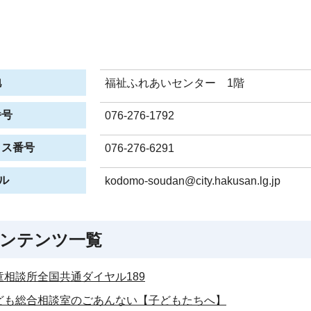
地
福祉ふれあいセンター 1階
番号
076-276-1792
クス番号
076-276-6291
ル
kodomo-soudan@city.hakusan.lg.jp
ンテンツ一覧
童相談所全国共通ダイヤル189
ども総合相談室のごあんない【子どもたちへ】