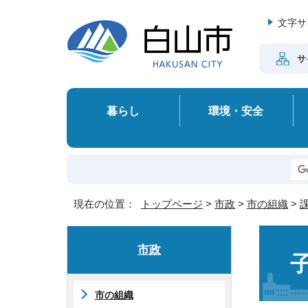
文字サ
サ
暮らし
環境・安全
現在の位置：
トップページ
>
市政
>
市の組織
>
市政
市の組織