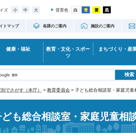
小
中
大
イズ
背景色
イトマップ
各課のご案内
施設のご案内
健康・福祉
教育・文化・スポー
まちづくり・産
ツ
課別でさがす（本庁）
>
教育委員会
> 子ども総合相談室・家庭児童
子ども総合相談室・家庭児童相