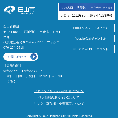
市の人口・世帯数
令和8年6月末日現在
人口：
111,988
人
世帯：
47,623
世帯
白山市役所
白山市公式フェイスブック
〒924-8688 石川県白山市倉光二丁目1
番地
Youtube公式チャンネル
代表電話番号 076-276-1111 ファクス
076-274-9518
白山市公式LINEアカウント
お問い合わせ
【業務時間】
9時00分から17時00分まで
土曜日・日曜日、祝日、12月29日～1月3
日は除く
アクセシビリティへの配慮について
個人情報の取り扱いについて
リンク・著作権・免責事項について
Copyright © 2022 Hakusan city. All Rights Reserved.