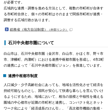
が必要です。
広域的な連携・調整を進める方法として、複数の市町村が合体す
る市町村合併と、個々の市町村はそのままで関係市町村が連携・
調整する広域行政があります。
総務省（地方自治制度）
（外部リンク）
石川中央都市圏について
白山市は、石川中央都市圏（金沢市、白山市、かほく市、野々市
市、津幡町、内灘町）における連携中枢都市圏を形成し、4市2町
の連携によって「石川中央都市圏ビジョン」を推進しています。
連携中枢都市制度
人口減少・少子高齢社会にあっても、地域を活性化させて経済を
持続可能なものとし、国民が安心して快適な暮らしを営んでいけ
るようにするため、地域において、相当の規模と中核性を備える
圏域の中心都市が近隣の市町村と連携し、コンパクト化とネット
ワーク化により「経済成長のけん引」、「高次都市機能の集積・