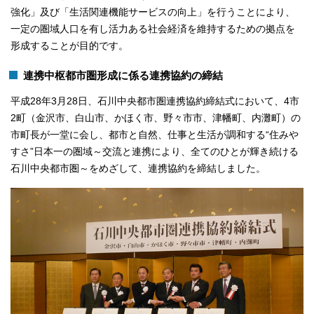
強化」及び「生活関連機能サービスの向上」を行うことにより、
一定の圏域人口を有し活力ある社会経済を維持するための拠点を
形成することが目的です。
連携中枢都市圏形成に係る連携協約の締結
平成28年3月28日、石川中央都市圏連携協約締結式において、4市
2町（金沢市、白山市、かほく市、野々市市、津幡町、内灘町）の
市町長が一堂に会し、都市と自然、仕事と生活が調和する“住みや
すさ”日本一の圏域～交流と連携により、全てのひとが輝き続ける
石川中央都市圏～をめざして、連携協約を締結しました。