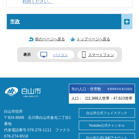
利用ください。
市政
前のページへ戻る
トップページへ戻る
表示
パソコン
スマートフォン
市の人口・世帯数
令和8年6月末日現在
人口：
111,988
人
世帯：
47,623
世帯
白山市役所
白山市公式フェイスブック
〒924-8688 石川県白山市倉光二丁目1
番地
Youtube公式チャンネル
代表電話番号 076-276-1111 ファクス
076-274-9518
白山市公式LINEアカウント