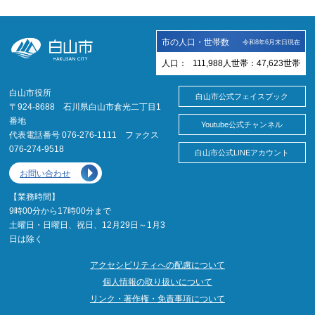
市の人口・世帯数
令和8年6月末日現在
人口：
111,988
人
世帯：
47,623
世帯
白山市役所
白山市公式フェイスブック
〒924-8688 石川県白山市倉光二丁目1
番地
Youtube公式チャンネル
代表電話番号 076-276-1111 ファクス
076-274-9518
白山市公式LINEアカウント
お問い合わせ
【業務時間】
9時00分から17時00分まで
土曜日・日曜日、祝日、12月29日～1月3
日は除く
アクセシビリティへの配慮について
個人情報の取り扱いについて
リンク・著作権・免責事項について