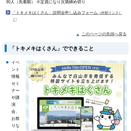
30人（先着順） ※定員になり次第締め切り
「トキメキはくさん」説明会申し込みフォーム
（外部リンク）
このページの先頭へ戻る
「トキメキはくさん」でできること
イベ
ント
情報
セミ
ナー
や講
演
会、
お祭
りな