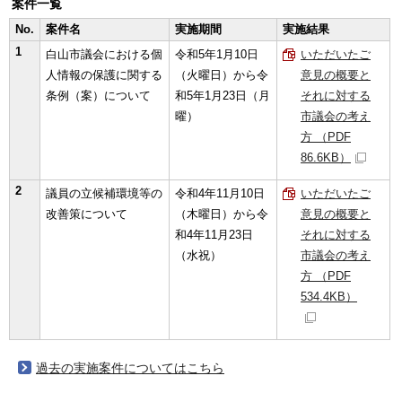
案件一覧
No.
案件名
実施期間
実施結果
1
白山市議会における個
令和5年1月10日
いただいたご
人情報の保護に関する
（火曜日）から令
意見の概要と
条例（案）について
和5年1月23日（月
それに対する
曜）
市議会の考え
方 （PDF
86.6KB）
2
議員の立候補環境等の
令和4年11月10日
いただいたご
改善策について
（木曜日）から令
意見の概要と
和4年11月23日
それに対する
（水祝）
市議会の考え
方 （PDF
534.4KB）
過去の実施案件についてはこちら