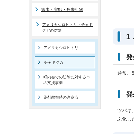
害虫・害獣・外来生物
アメリカシロヒトリ・チャド
クガの防除
1
アメリカシロヒトリ
発
チャドクガ
通常、
町内会での防除に対する市
の支援事業
発
薬剤散布時の注意点
ツバキ
ふ化し