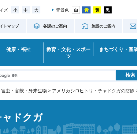
小
中
大
イズ
背景色
イトマップ
各課のご案内
施設のご案内
健康・福祉
教育・文化・スポー
まちづくり・産
ツ
>
害虫・害獣・外来生物
>
アメリカシロヒトリ・チャドクガの防除
チャドクガ