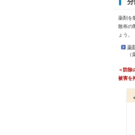
分
薬剤を
散布の
ょう。
薬
（
＜防除
被害を