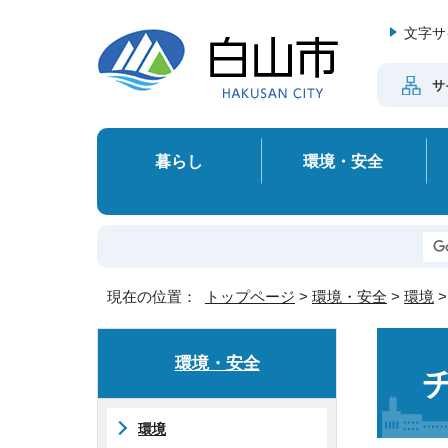
文字サ
サ
暮らし
環境・安全
現在の位置：
トップページ
>
環境・安全
>
環境
環境・安全
環境