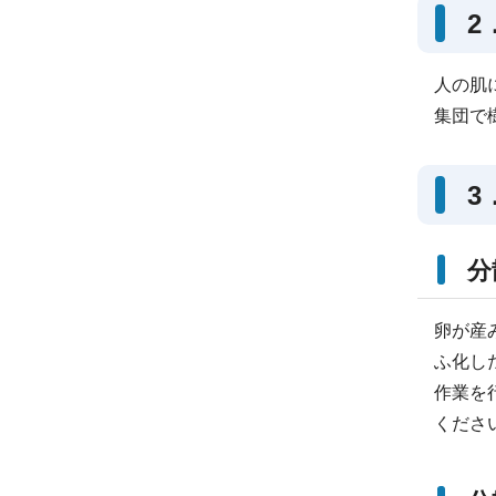
2
人の肌
集団で
3
分
卵が産
ふ化し
作業を
くださ