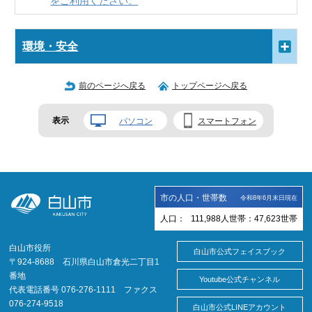
をご利用ください。
環境・安全
前のページへ戻る
トップページへ戻る
表示
パソコン
スマートフォン
市の人口・世帯数
令和8年6月末日現在
人口：
111,988
人
世帯：
47,623
世帯
白山市役所
白山市公式フェイスブック
〒924-8688 石川県白山市倉光二丁目1
番地
Youtube公式チャンネル
代表電話番号 076-276-1111 ファクス
076-274-9518
白山市公式LINEアカウント