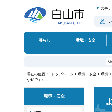
文字サ
サ
暮らし
環境・安全
現在の位置：
トップページ
>
環境・安全
>
環境
なぜですか。
環境・安全