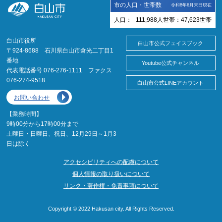
市の人口・世帯数
令和8年6月末日現在
人口：
111,988
人
世帯：
47,623
世帯
白山市役所
白山市公式フェイスブック
〒924-8688 石川県白山市倉光二丁目1
番地
Youtube公式チャンネル
代表電話番号 076-276-1111 ファクス
076-274-9518
白山市公式LINEアカウント
お問い合わせ
【業務時間】
9時00分から17時00分まで
土曜日・日曜日、祝日、12月29日～1月3
日は除く
アクセシビリティへの配慮について
個人情報の取り扱いについて
リンク・著作権・免責事項について
Copyright © 2022 Hakusan city. All Rights Reserved.