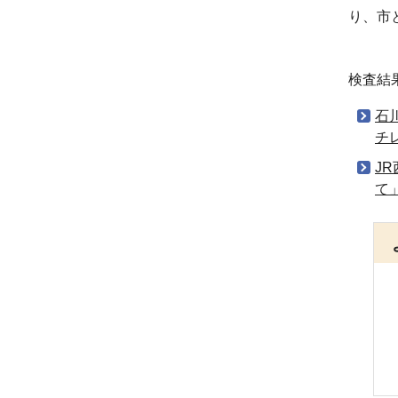
り、市
検査結
石
チ
J
て