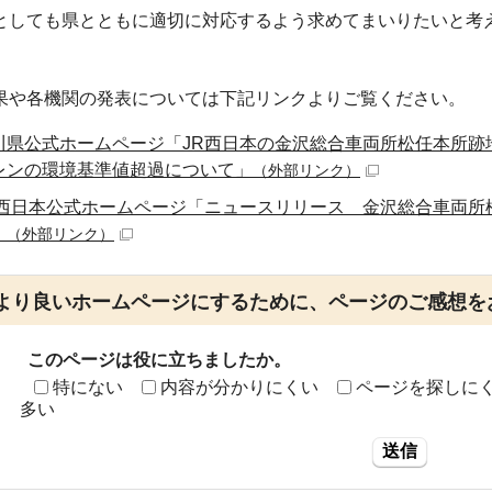
としても県とともに適切に対応するよう求めてまいりたいと考
果や各機関の発表については下記リンクよりご覧ください。
川県公式ホームページ「JR西日本の金沢総合車両所松任本所跡
レンの環境基準値超過について」
（外部リンク）
R西日本公式ホームページ「ニュースリリース 金沢総合車両所
」
（外部リンク）
より良いホームページにするために、ページのご感想を
このページは役に立ちましたか。
特にない
内容が分かりにくい
ページを探しに
多い
送信