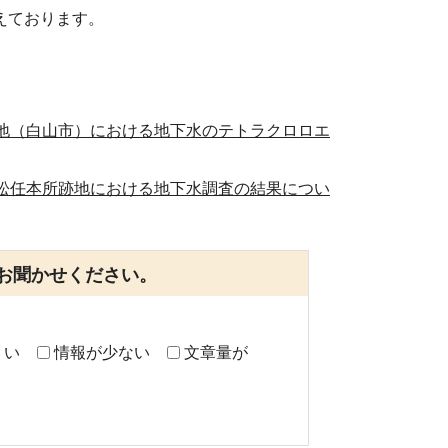
えております。
地（白山市）における地下水のテトラクロロエ
松任本所跡地における地下水調査の結果につい
お聞かせください。
くい
情報が少ない
文章量が