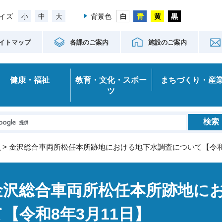
小
中
大
イズ
背景色
イトマップ
各課のご案内
施設のご案内
健康・福祉
教育・文化・スポー
まちづくり・産
ツ
水
> 金沢総合車両所松任本所跡地における地下水調査について【令和8
金沢総合車両所松任本所跡地に
て【令和8年3月11日】