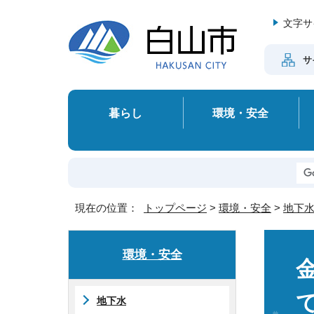
文字サ
サ
暮らし
環境・安全
現在の位置：
トップページ
>
環境・安全
>
地下
環境・安全
地下水