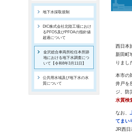
地下水採取規制
DIC株式会社北陸工場におけ
るPFOS及びPFOAの指針値
超過について
西日本
金沢総合車両所松任本所跡
新田町
地における地下水調査につ
りまし
いて【令和8年3月11日】
本市の
公共用水域及び地下水の水
質について
井戸を
ジ、防
水質検
なお、
てまい
JR西