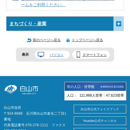
ームをご利用ください。
まちづくり・産業
前のページへ戻る
トップページへ戻る
表示
パソコン
スマートフォン
市の人口・世帯数
令和8年6月末日現在
人口：
111,988
人
世帯：
47,623
世帯
白山市役所
白山市公式フェイスブック
〒924-8688 石川県白山市倉光二丁目1
番地
Youtube公式チャンネル
代表電話番号 076-276-1111 ファクス