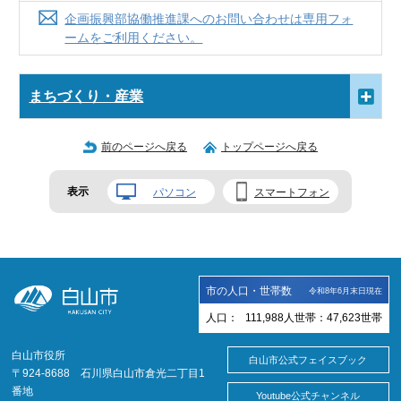
企画振興部協働推進課へのお問い合わせは専用フォ
ームをご利用ください。
まちづくり・産業
前のページへ戻る
トップページへ戻る
表示
パソコン
スマートフォン
市の人口・世帯数
令和8年6月末日現在
人口：
111,988
人
世帯：
47,623
世帯
白山市役所
白山市公式フェイスブック
〒924-8688 石川県白山市倉光二丁目1
番地
Youtube公式チャンネル