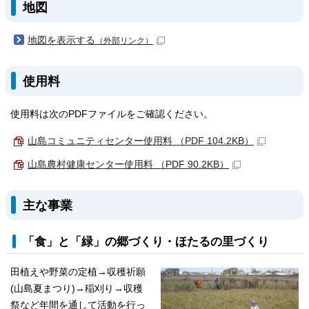
地図
地図を表示する
（外部リンク）
使用料
使用料は次のPDFファイルをご確認ください。
山島コミュニティセンター使用料 （PDF 104.2KB）
山島農村健康センター使用料 （PDF 90.2KB）
主な事業
「食」と「緑」の郷づくり・ほたるの里づくり
田植えや野菜の定植→収穫祈願
(山島夏まつり)→稲刈り→収穫
祭など年間を通して活動を行っ